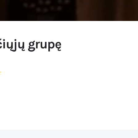
čiųjų grupę
r