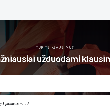
TURITE KLAUSIMŲ?
žniausiai užduodami klausi
ngti pamokos metu?