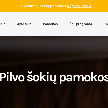
– Kviečiame į mūsų pamokas
Registruotis ->
inis
Apie Mus
Pamokos
Šou programa
Ko
Pilvo šokių pamoko