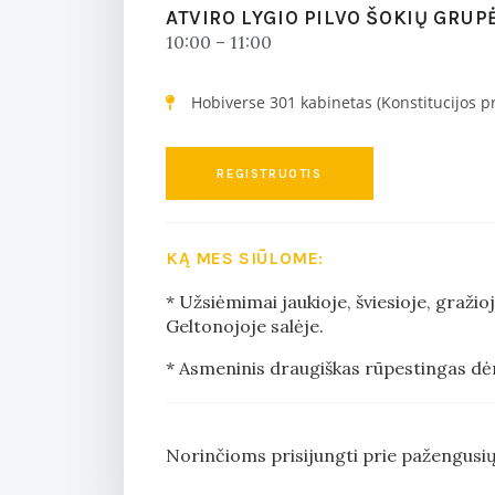
ATVIRO LYGIO PILVO ŠOKIŲ GRUP
10:00 – 11:00
Hobiverse 301 kabinetas (Konstitucijos pr
REGISTRUOTIS
KĄ MES SIŪLOME:
* Užsiėmimai jaukioje, šviesioje, gražioj
Geltonojoje salėje.
* Asmeninis draugiškas rūpestingas dė
Norinčioms prisijungti prie pažengusių