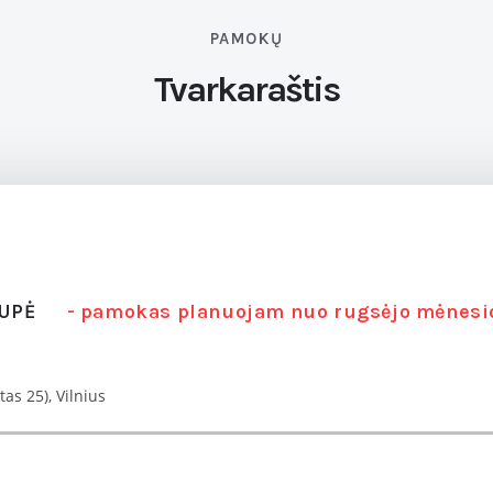
PAMOKŲ
Tvarkaraštis
RUPĖ
- pamokas planuojam nuo rugsėjo mėnesi
as 25), Vilnius