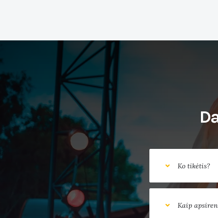
Da
Ko tikėtis?
Kaip apsire