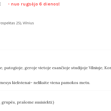
Ė
- nuo rugsėjo 6 dienos!
ospektas 25), Vilnius
e, patogioje, geroje vietoje esančioje studijoje Vilniuje, Kon
mesys kiekvienai– neliksite viena pamokos metu.
 grupės, prašome susisiekti:)