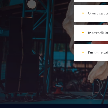
O kaip su av
Ir atsinešk 
Kas dar svar