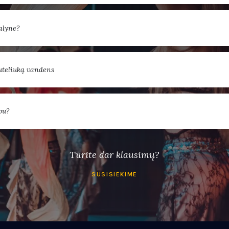
alyne?
buteliuką vandens
bu?
Turite dar klausimų?
SUSISIEKIME