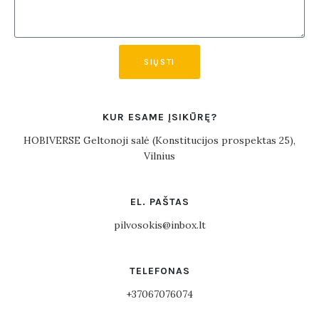
SIŲSTI
KUR ESAME ĮSIKŪRĘ?
HOBIVERSE Geltonoji salė (Konstitucijos prospektas 25),
Vilnius
EL. PAŠTAS
pilvosokis@inbox.lt
TELEFONAS
+37067076074